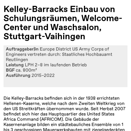
Kelley-Barracks Einbau von
Schulungsräumen, Welcome-
Center und Waschsalon,
Stuttgart-Vaihingen
Auftraggeber|in
Europe District US Army Corps of
Engineers vertreten durch: Staatliches Hochbauamt
Reutlingen
Leistung
LPH 2–8 im laufenden Betrieb
BGF
ca. 800m²
Ausführung
2015–2022
Die Kelley-Barracks befinden sich in der 1938 errichteten
Hellenen-Kaserne, welche nach dem Zweiten Weltkrieg von
den US Streitkräften übernommen wurde. Seit Herbst 2007
befindet sich hier das Hauptquartier des United States
Africa Command (AFRICOM). Die Gebäude der
Kasernenanlage bilden ein städtebauliches Ensemble von 1
bis 3 geschossigen Mauerwerksbauten mit ziegelgedeckten