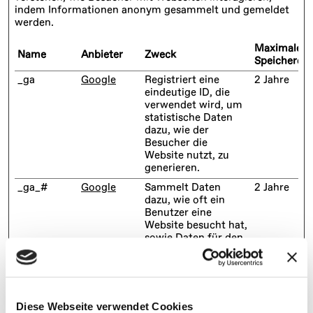
indem Informationen anonym gesammelt und gemeldet
werden.
Maximale
Name
Anbieter
Zweck
Speicherda
_ga
Google
Registriert eine
2 Jahre
eindeutige ID, die
verwendet wird, um
statistische Daten
dazu, wie der
Besucher die
Website nutzt, zu
generieren.
_ga_#
Google
Sammelt Daten
2 Jahre
dazu, wie oft ein
Benutzer eine
Website besucht hat,
sowie Daten für den
ersten und letzten
Besuch. Von Google
Analytics verwendet.
_gat
Google
Wird von Google
1 Tag
Diese Webseite verwendet Cookies
Analytics verwendet,