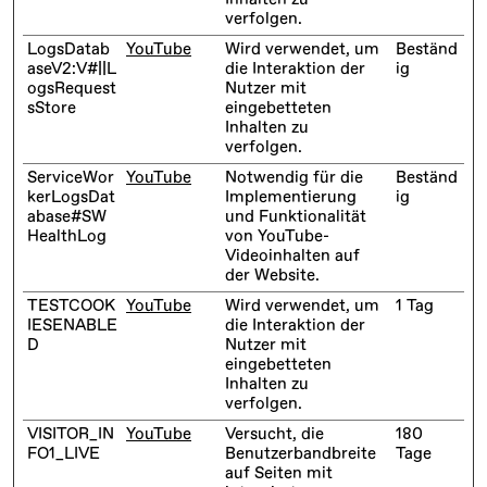
verfolgen.
LogsDatab
YouTube
Wird verwendet, um
Beständ
aseV2:V#||L
die Interaktion der
ig
ogsRequest
Nutzer mit
sStore
eingebetteten
Inhalten zu
verfolgen.
ServiceWor
YouTube
Notwendig für die
Beständ
kerLogsDat
Implementierung
ig
abase#SW
und Funktionalität
HealthLog
von YouTube-
Videoinhalten auf
der Website.
TESTCOOK
YouTube
Wird verwendet, um
1 Tag
IESENABLE
die Interaktion der
D
Nutzer mit
eingebetteten
Inhalten zu
verfolgen.
VISITOR_IN
YouTube
Versucht, die
180
FO1_LIVE
Benutzerbandbreite
Tage
auf Seiten mit