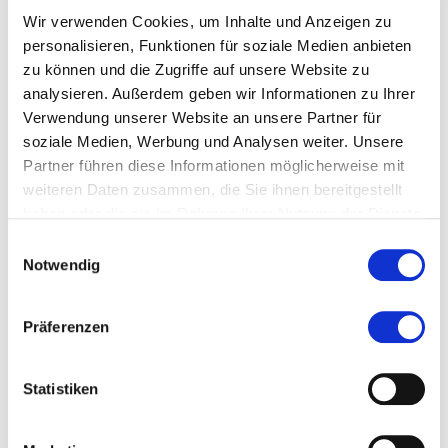
um die
Wir verwenden Cookies, um Inhalte und Anzeigen zu
Anforderungsrate
personalisieren, Funktionen für soziale Medien anbieten
einzuschränken
zu können und die Zugriffe auf unsere Website zu
_gid
Google
Registriert eine
1 Tag
eindeutige ID, die
analysieren. Außerdem geben wir Informationen zu Ihrer
verwendet wird, um
Verwendung unserer Website an unsere Partner für
statistische Daten
soziale Medien, Werbung und Analysen weiter. Unsere
dazu, wie der
Besucher die
Partner führen diese Informationen möglicherweise mit
Website nutzt, zu
weiteren Daten zusammen, die Sie ihnen bereitgestellt
generieren.
haben oder die sie im Rahmen Ihrer Nutzung der Dienste
gesammelt haben.
Einwilligungsauswahl
Marketing (11)
Notwendig
Marketing-Cookies werden verwendet, um Besuchern auf
Webseiten zu folgen. Die Absicht ist, Anzeigen zu zeigen,
Präferenzen
die relevant und ansprechend für den einzelnen Benutzer
sind und daher wertvoller für Publisher und
werbetreibende Drittparteien sind.
Statistiken
Maximale
Name
Anbieter
Zweck
Speicherda