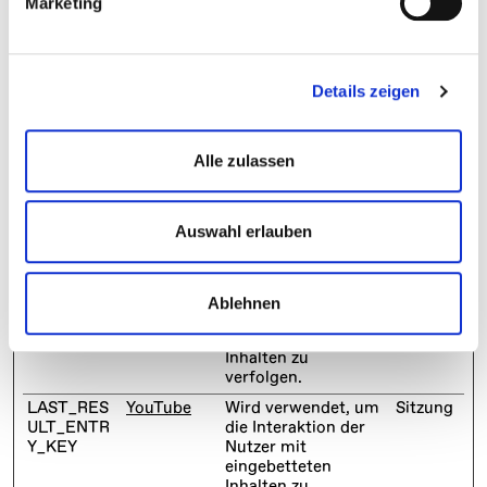
Marketing
__Secure-
YouTube
Wird verwendet, um
180
ROLLOUT_
die Interaktion der
Tage
TOKEN
Nutzer mit
eingebetteten
Inhalten zu
Details zeigen
verfolgen.
__Secure-
YouTube
Speichert die
Sitzung
YEC
Benutzereinstellunge
Alle zulassen
n beim Abruf eines
auf anderen
Webseiten
integrierten
Auswahl erlauben
Youtube-Videos
__Secure-
YouTube
Wird verwendet, um
180
YNID
die Interaktion der
Tage
Ablehnen
Nutzer mit
eingebetteten
Inhalten zu
verfolgen.
LAST_RES
YouTube
Wird verwendet, um
Sitzung
ULT_ENTR
die Interaktion der
Y_KEY
Nutzer mit
eingebetteten
Inhalten zu